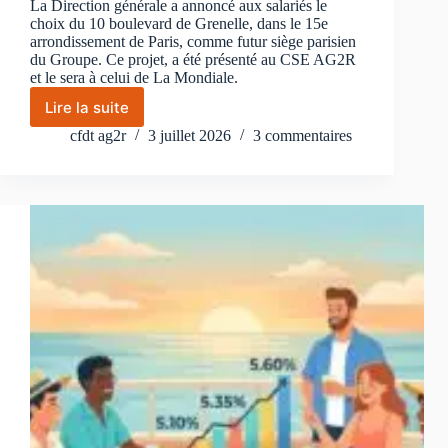
La Direction générale a annoncé aux salariés le
choix du 10 boulevard de Grenelle, dans le 15e
arrondissement de Paris, comme futur siège parisien
du Groupe. Ce projet, a été présenté au CSE AG2R
et le sera à celui de La Mondiale.
Lire la suite
Futur
siège
cfdt ag2r
3 juillet 2026
3 commentaires
parisien
au
10
boulevard
de
Grenelle
:
la
CFDT
informe
et
restera
vigilante