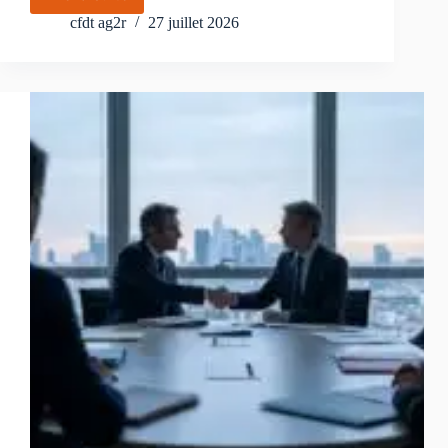
Accord
Egalité
cfdt ag2r
27 juillet 2026
Femme/Homme
:
Pourquoi
la
CFDT
est
signataire.