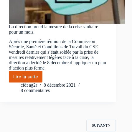
La direction prend la mesure de la crise sanitaire
pour un mois.
Après une première réunion de la Commission
Sécurité, Santé et Conditions de Travail du CSE
vendredi dernier qui s’était soldée par la prise de
mesures relativement légères face à la crise, la
direction a décidé le 8 décembre d’appliquer un plan
d’action plus ferme.
Lire la suite
La
direction
cfdt ag2r
8 décembre 2021
prend
8 commentaires
la
mesure
de
la
crise
sanitaire
SUIVANT
pour