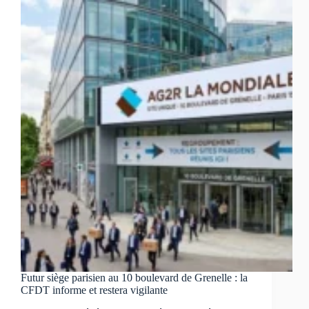
CSE
rend
son
avis
sur
les
orientations
stratégiques
Futur siège parisien au 10 boulevard de Grenelle : la
CFDT informe et restera vigilante