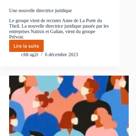
le
débat
Une nouvelle directrice juridique
sur
l’évolution
Le groupe vient de recruter Anne de La Porte du
des
Theil. La nouvelle directrice juridique passée par les
salaires
entreprises Natixis et Galian, vient du groupe
Prévoir.
Lire la suite
Une
nouvelle
cfdt ag2r
6 décembre 2023
directrice
juridique