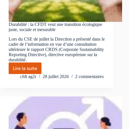
Durabilité : la CFDT veut une transition écologique
juste, sociale et mesurable
Lors du CSE de juillet la Direction a présenté dans le
cadre de l’information en vue d’une consultation
ultérieure le rapport CRDS (Corporate Sustainability
Reporting Directive), directive européenne sur la
durabilité.
Lire la suite
Durabilité
:
cfdt ag2r
28 juillet 2026
2 commentaires
la
CFDT
veut
une
transition
écologique
juste,
sociale
et