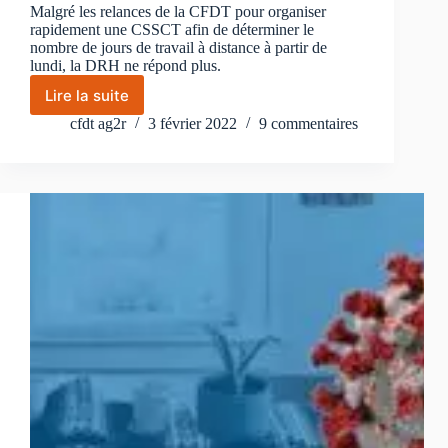
Malgré les relances de la CFDT pour organiser
rapidement une CSSCT afin de déterminer le
nombre de jours de travail à distance à partir de
lundi, la DRH ne répond plus.
Lire la suite
La
DRH
cfdt ag2r
3 février 2022
9 commentaires
aux
abonnés
absents…