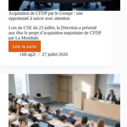
Acquisition de CFDP par le Groupe : une
opportunité à suivre avec attention
Lors du CSE du 23 juillet, la Direction a présenté
aux élus le projet d’acquisition majoritaire de CFDP
par La Mondiale.
Lire la suite
Acquisition
de
cfdt ag2r
27 juillet 2026
CFDP
par
le
Groupe
:
une
opportunité
à
suivre
avec
attention