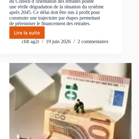
du Conseil d’orientation des retraites pointe
une réelle dégradation de la situation du système
après 2045. Ce délai doit être mis à profit pour
construire une trajectoire par étapes permettant
de pérenniser le financement des retraites.
Lire la suite
Dernier
Rapport
cfdt ag2r
19 juin 2026
2 commentaires
du
COR
avant
la
présidentielle