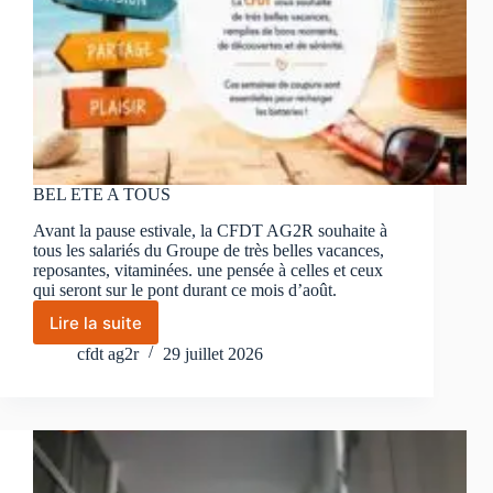
BEL ETE A TOUS
Avant la pause estivale, la CFDT AG2R souhaite à
tous les salariés du Groupe de très belles vacances,
reposantes, vitaminées. une pensée à celles et ceux
qui seront sur le pont durant ce mois d’août.
Lire la suite
BEL
ETE
cfdt ag2r
29 juillet 2026
A
TOUS