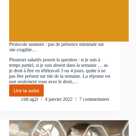
Protocole sanitaire : pas de présence minimale sur
site exigible…
Plusieurs salariés posent la question : si je suis à
temps partiel, si je suis absent dans la semaine … ai-
je droit à être en télétravail 3 ou 4 jours, quitte à ne
pas être présent sur site de la semaine. La réponse est
non seulement vous avez le droit,…
Lire la suite
Protocole
sanitaire
cfdt ag2r
4 janvier 2022
7 commentaires
:
pas
de
présence
minimale
sur