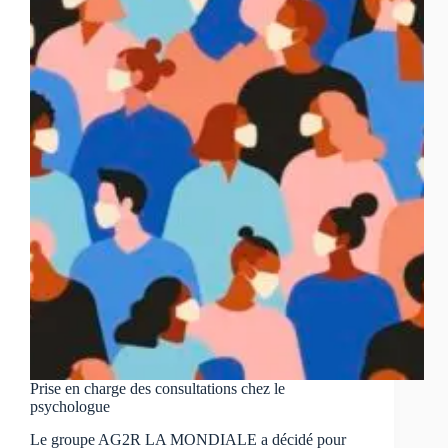
LA
MONDIALE
n’est
reconduit
que
jusqu’au
4
février
Prise en charge des consultations chez le
psychologue
Le groupe AG2R LA MONDIALE a décidé pour