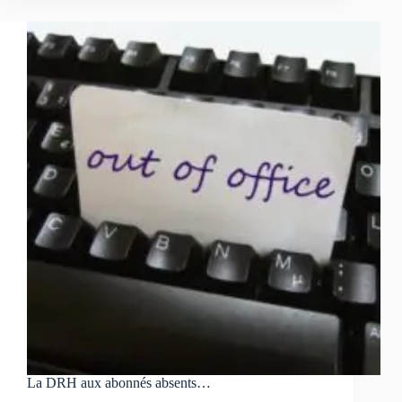
monde
d’après
sera
le
même,
mais
en
un
peu
pire…
La DRH aux abonnés absents…