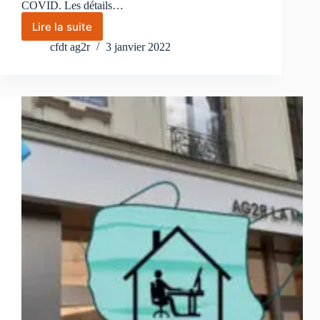
COVID. Les détails…
Lire la suite
AG2R
LA
cfdt ag2r
3 janvier 2022
MONDIALE
adapte
son
protocole
sanitaire