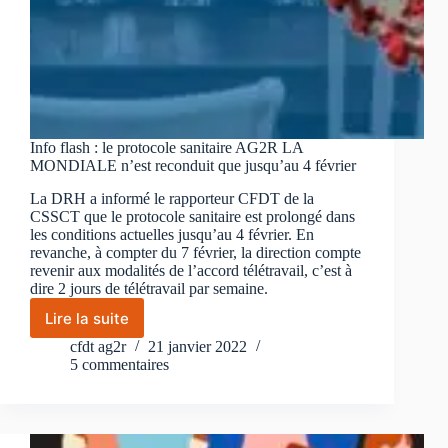
Info flash : le protocole sanitaire AG2R LA
MONDIALE n’est reconduit que jusqu’au 4 février
La DRH a informé le rapporteur CFDT de la
CSSCT que le protocole sanitaire est prolongé dans
les conditions actuelles jusqu’au 4 février. En
revanche, à compter du 7 février, la direction compte
revenir aux modalités de l’accord télétravail, c’est à
dire 2 jours de télétravail par semaine.
Lire la suite
Info
flash
cfdt ag2r
21 janvier 2022
:
5 commentaires
le
protocole
sanitaire
AG2R