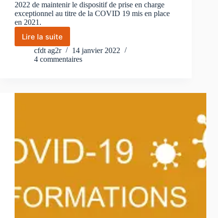
2022 de maintenir le dispositif de prise en charge
exceptionnel au titre de la COVID 19 mis en place
en 2021.
Lire la suite
Prise
en
cfdt ag2r
14 janvier 2022
charge
4 commentaires
des
consultations
chez
le
psychologue