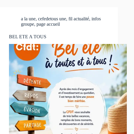
a la une
,
cefedetous une
,
fil actualité
,
infos
groupe
,
page accueil
BEL ETE A TOUS