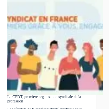
progrès
réels,
mais
des
alertes
CFDT
sur
la
prévention
au
travail
La CFDT, première organisation syndicale de la
profession