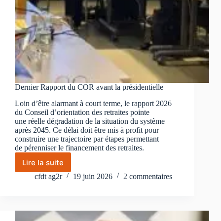
Dernier Rapport du COR avant la présidentielle
Loin d’être alarmant à court terme, le rapport 2026
du Conseil d’orientation des retraites pointe
une réelle dégradation de la situation du système
après 2045. Ce délai doit être mis à profit pour
construire une trajectoire par étapes permettant
de pérenniser le financement des retraites.
Lire la suite
Dernier
Rapport
cfdt ag2r
19 juin 2026
2 commentaires
du
COR
avant
la