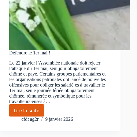
Défendre le 1er mai !
Le 22 janvier l’Assemblée nationale doit rejeter
l’attaque du 1er mai, seul jour obligatoirement
chômé et payé. Certains groupes parlementaires et
les organisations patronales ont lancé de nouvelles
offensives pour obliger les salarié·es à travailler le
1er mai, seule journée fériée obligatoirement
chômée, rémunérée et symbolique pour les
travailleurs·euses à…
Lire la suite
Défendre
le
cfdt ag2r
9 janvier 2026
1er
mai
!