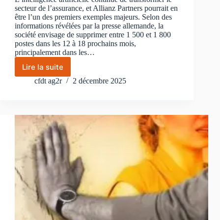
secteur de l’assurance, et Allianz Partners pourrait en
être l’un des premiers exemples majeurs. Selon des
informations révélées par la presse allemande, la
société envisage de supprimer entre 1 500 et 1 800
postes dans les 12 à 18 prochains mois,
principalement dans les…
Lire la suite
Allianz
et
cfdt ag2r
2 décembre 2025
l’IA
:
vers
une
restructuration
massive