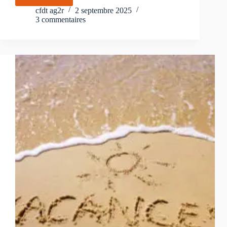
de
cfdt ag2r
2 septembre 2025
presse
3 commentaires
intersyndical
CFDT,
CGT,
FO,
CFE-
CGC,
CFTC,
Unsa,
Solidaires,
FSU