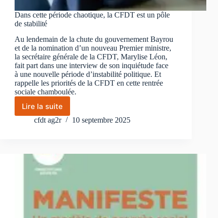
Dans cette période chaotique, la CFDT est un pôle
de stabilité
Au lendemain de la chute du gouvernement Bayrou
et de la nomination d’un nouveau Premier ministre,
la secrétaire générale de la CFDT, Marylise Léon,
fait part dans une interview de son inquiétude face
à une nouvelle période d’instabilité politique. Et
rappelle les priorités de la CFDT en cette rentrée
sociale chamboulée.
Lire la suite
Dans
cette
cfdt ag2r
10 septembre 2025
période
chaotique,
la
CFDT
est
un
pôle
de
stabilité