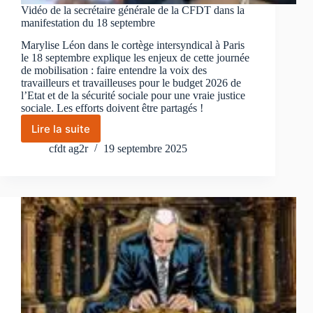
Vidéo de la secrétaire générale de la CFDT dans la
manifestation du 18 septembre
Marylise Léon dans le cortège intersyndical à Paris
le 18 septembre explique les enjeux de cette journée
de mobilisation : faire entendre la voix des
travailleurs et travailleuses pour le budget 2026 de
l’Etat et de la sécurité sociale pour une vraie justice
sociale. Les efforts doivent être partagés !
Lire la suite
Vidéo
de
cfdt ag2r
19 septembre 2025
la
secrétaire
générale
de
la
CFDT
dans
la
manifestation
du
18
septembre