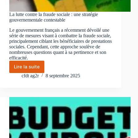
La lutte contre la fraude sociale : une stratégie
gouvernementale contestable
Le gouvernement français a récemment dévoilé une
série de mesures visant à combattre la fraude sociale,
principalement ciblant les bénéficiaires de prestations
sociales. Cependant, cette approche soulève de
nombreuses questions quant à sa pertinence et son
efficacité.
Lire la suite
La
lutte
cfdt ag2r
8 septembre 2025
contre
la
fraude
sociale
:
une
stratégie
gouvernementale
contestable