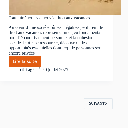
Garantir à toutes et tous le droit aux vacances
Au cœur d’une société où les inégalités perdurent, le
droit aux vacances représente un enjeu fondamental
pour l’épanouissement personnel et la cohésion
sociale. Partir, se ressourcer, découvrir : des
opportunités essentielles dont trop de personnes sont
encore privées.
Lire la suite
Garantir
à
cfdt ag2r
29 juillet 2025
toutes
et
tous
le
droit
aux
SUIVANT
vacances