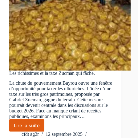
Les richissimes et la taxe Zucman qui fâche.
La chute du gouvernement Bayrou ouvre une fenêtre
d’opportunité pour taxer les ultrariches. L’idée d’une
taxe sur les très gros patrimoines, proposée par
Gabriel Zucman, gagne du terrain. Cette mesure
pourrait devenir centrale dans les discussions sur le
budget 2026. Face au manque criant de recettes
publiques, examinons les principaux…
Lire la suite
Les
richissimes
cfdt ag2r
12 septembre 2025