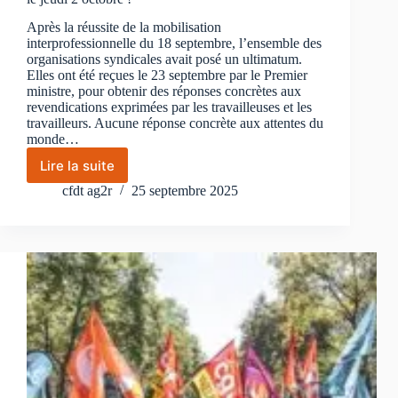
Après la réussite de la mobilisation
interprofessionnelle du 18 septembre, l’ensemble des
organisations syndicales avait posé un ultimatum.
Elles ont été reçues le 23 septembre par le Premier
ministre, pour obtenir des réponses concrètes aux
revendications exprimées par les travailleuses et les
travailleurs. Aucune réponse concrète aux attentes du
monde…
Lire la suite
L’intersyndicale
appelle
cfdt ag2r
25 septembre 2025
à
une
mobilisation
massive
le
jeudi
2
octobre !