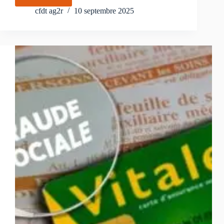
Manifeste
« un
cfdt ag2r
10 septembre 2025
modèle
de
progrès
social »