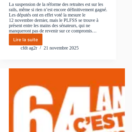
La suspension de la réforme des retraites est sur les
rails, même si rien n’est encore définitivement gagné.
Les députés ont en effet voté la mesure le
12 novembre dernier, mais le PLFSS se trouve à
présent entre les mains des sénateurs, qui ne
manqueront pas de revenir sur ce compromis…
Lire la suite
Suspension
de
cfdt ag2r
21 novembre 2025
la
réforme
des
retraites
:
tout
comprendre
de
la
suspension