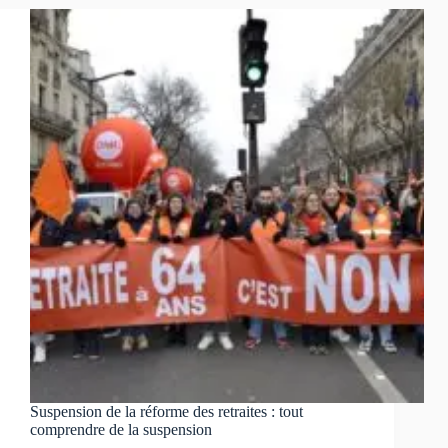
de
lutte
contre
les
violences
faites
aux
femmes
Suspension de la réforme des retraites : tout
comprendre de la suspension