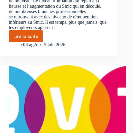
de nouveau. Le niveau d’inflation qui repart à la
hausse et l’augmentation du Smic qui en découle,
de nombreuses branches professionnelles
se retrouvent avec des niveaux de rémunération
inférieurs au Smic. Il est temps, plus que jamais, que
les employeurs agissent !
Lire la suite
La
hausse
cfdt ag2r
5 juin 2026
du
Smic
relance
le
débat
sur
l’évolution
des
salaires