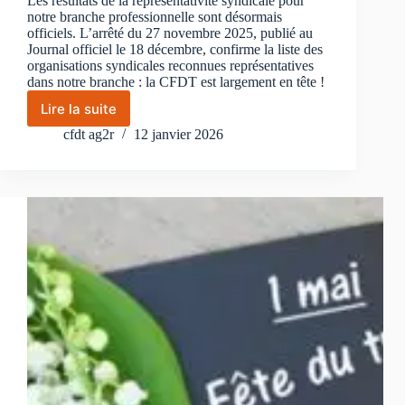
Les résultats de la représentativité syndicale pour
notre branche professionnelle sont désormais
officiels. L’arrêté du 27 novembre 2025, publié au
Journal officiel le 18 décembre, confirme la liste des
organisations syndicales reconnues représentatives
dans notre branche : la CFDT est largement en tête !
Lire la suite
La
CFDT,
cfdt ag2r
12 janvier 2026
première
organisation
syndicale
de
la
profession