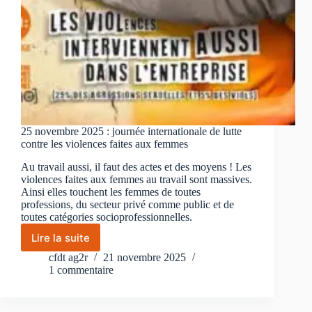
25 novembre 2025 : journée internationale de lutte
contre les violences faites aux femmes
Au travail aussi, il faut des actes et des moyens ! Les
violences faites aux femmes au travail sont massives.
Ainsi elles touchent les femmes de toutes
professions, du secteur privé comme public et de
toutes catégories socioprofessionnelles.
Lire la suite
25
novembre
cfdt ag2r
21 novembre 2025
2025
1 commentaire
:
journée
internationale