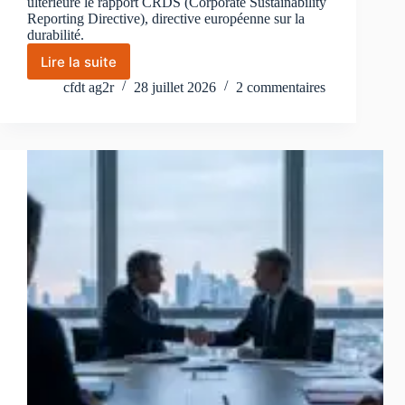
ultérieure le rapport CRDS (Corporate Sustainability
Reporting Directive), directive européenne sur la
durabilité.
Lire la suite
Durabilité
:
cfdt ag2r
28 juillet 2026
2 commentaires
la
CFDT
veut
une
transition
écologique
juste,
sociale
et
mesurable