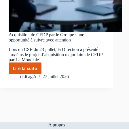
Acquisition de CFDP par le Groupe : une
opportunité à suivre avec attention
Lors du CSE du 23 juillet, la Direction a présenté
aux élus le projet d’acquisition majoritaire de CFDP
par La Mondiale.
Lire la suite
Acquisition
de
cfdt ag2r
27 juillet 2026
CFDP
par
le
Groupe
:
une
opportunité
à
A propos
suivre