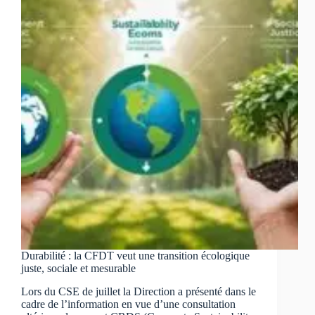
les
minimas
conventionnels
mais
des
avancées
pour
les
salariés
expérimentés.
Durabilité : la CFDT veut une transition écologique
juste, sociale et mesurable
Lors du CSE de juillet la Direction a présenté dans le
cadre de l’information en vue d’une consultation