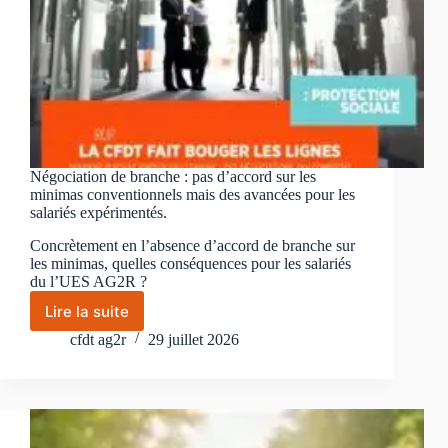
Négociation de branche : pas d’accord sur les
minimas conventionnels mais des avancées pour les
salariés expérimentés.
Concrètement en l’absence d’accord de branche sur
les minimas, quelles conséquences pour les salariés
du l’UES AG2R ?
Lire la suite
Négociation
de
cfdt ag2r
29 juillet 2026
branche
:
pas
d’accord
sur