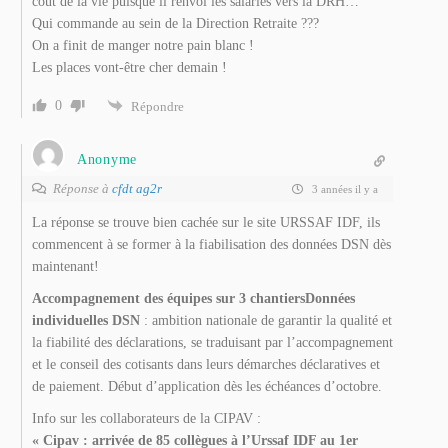
coût de la vie puisque il renvoi les salariés vers la DRH…
Qui commande au sein de la Direction Retraite ???
On a finit de manger notre pain blanc !
Les places vont-être cher demain !
0
Répondre
Anonyme
Réponse à
cfdt ag2r
3 années il y a
La réponse se trouve bien cachée sur le site URSSAF IDF, ils
commencent à se former à la fiabilisation des données DSN dès
maintenant!
Accompagnement des équipes sur 3 chantiers
Données
individuelles DSN
: ambition nationale de garantir la qualité et
la fiabilité des déclarations, se traduisant par l’accompagnement
et le conseil des cotisants dans leurs démarches déclaratives et
de paiement. Début d’application dès les échéances d’octobre.
Info sur les collaborateurs de la CIPAV :
« Cipav : arrivée de 85 collègues à l’Urssaf IDF au 1
er