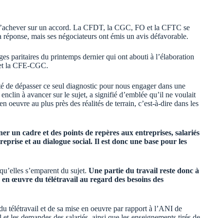
e s’achever sur un accord. La CFDT, la CGC, FO et la CFTC se
a réponse, mais ses négociateurs ont émis un avis défavorable.
ges paritaires du printemps dernier qui ont abouti à l’élaboration
 et la CFE-CGC.
nté de dépasser ce seul diagnostic pour nous engager dans une
 enclin à avancer sur le sujet, a signifié d’emblée qu’il ne voulait
en oeuvre au plus près des réalités de terrain, c’est-à-dire dans les
r un cadre et des points de repères aux entreprises, salariés
treprise et au dialogue social. Il est donc une base pour les
qu’elles s’emparent du sujet.
Une partie du travail reste donc à
e en œuvre du télétravail au regard des besoins des
du télétravail et de sa mise en oeuvre par rapport à l’ANI de
l et les demandes des salariés, ainsi que les enseignements tirés de