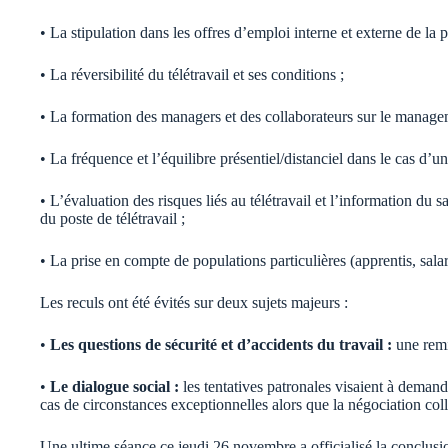
• La stipulation dans les offres d’emploi interne et externe de la pos
• La réversibilité du télétravail et ses conditions ;
• La formation des managers et des collaborateurs sur le managem
• La fréquence et l’équilibre présentiel/distanciel dans le cas d’un
• L’évaluation des risques liés au télétravail et l’information du 
du poste de télétravail ;
• La prise en compte de populations particulières (apprentis, salar
Les reculs ont été évités sur deux sujets majeurs :
•
Les questions de sécurité et d’accidents du travail :
une remi
•
Le dialogue social :
les tentatives patronales visaient à dema
cas de circonstances exceptionnelles alors que la négociation coll
Une ultime séance ce jeudi 26 novembre a officialisé la conclusio