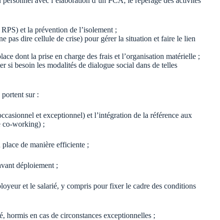
du personnel avec l’élaboration d’un PCA, le repérage des activités
 RPS) et la prévention de l’isolement ;
as dire cellule de crise) pour gérer la situation et faire le lien
ace dont la prise en charge des frais et l’organisation matérielle ;
r si besoin les modalités de dialogue social dans de telles
portent sur :
 occasionnel et exceptionnel) et l’intégration de la référence aux
de co-working) ;
 place de manière efficiente ;
avant déploiement ;
loyeur et le salarié, y compris pour fixer le cadre des conditions
ié, hormis en cas de circonstances exceptionnelles ;