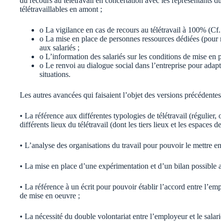
du recours au télétravail en concertation avec les représentants 
télétravaillables en amont ;
o La vigilance en cas de recours au télétravail à 100% (Cf.
o La mise en place de personnes ressources dédiées (pour ne p
aux salariés ;
o L’information des salariés sur les conditions de mise en pl
o Le renvoi au dialogue social dans l’entreprise pour adapte
situations.
Les autres avancées qui faisaient l’objet des versions précédentes 
• La référence aux différentes typologies de télétravail (régulier,
différents lieux du télétravail (dont les tiers lieux et les espaces 
• L’analyse des organisations du travail pour pouvoir le mettre en
• La mise en place d’une expérimentation et d’un bilan possible 
• La référence à un écrit pour pouvoir établir l’accord entre l’emp
de mise en oeuvre ;
• La nécessité du double volontariat entre l’employeur et le salar