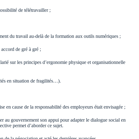
sibilité de télétravailler ;
ent du travail au-delà de la formation aux outils numériques ;
 accord de gré à gré ;
salarié sur les principes d’ergonomie physique et organisationnelle
iés en situation de fragilités…).
se en cause de la responsabilité des employeurs était envisagée ;
nder au gouvernement son appui pour adapter le dialogue social en
ective permet d’aborder ce sujet.
n de la négociation et acté les dernières avancées.