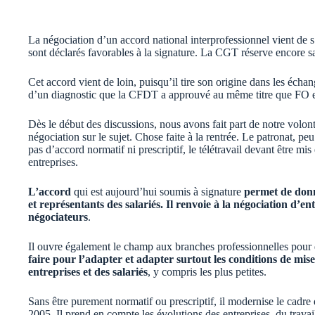
La négociation d’un accord national interprofessionnel vient d
sont déclarés favorables à la signature. La CGT réserve encore s
Cet accord vient de loin, puisqu’il tire son origine dans les échan
d’un diagnostic que la CFDT a approuvé au même titre que FO
Dès le début des discussions, nous avons fait part de notre volo
négociation sur le sujet. Chose faite à la rentrée. Le patronat, peu
pas d’accord normatif ni prescriptif, le télétravail devant être mis 
entreprises.
L’accord
qui est aujourd’hui soumis à signature
permet de donne
et représentants des salariés. Il renvoie à la négociation d’en
négociateurs
.
Il ouvre également le champ aux branches professionnelles pour 
faire pour l’adapter et adapter surtout les conditions de mis
entreprises et des salariés
, y compris les plus petites.
Sans être purement normatif ou prescriptif, il modernise le cadre 
2005. Il prend en compte les évolutions des entreprises, du travai