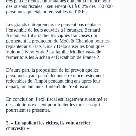
très peu de riches contribuables quittent la France pour
des raisons fiscales – seulement 0,1 à 0,2% des 150 000
personnes qui étaient redevables de l’ISF⁠⁠.
Les grands entrepreneurs ne peuvent pas déplacer
l’ensemble de leurs activités à l’étranger⁠⁠. Bernard
Arnault va-t-il arracher les vignes françaises qui
permettent la production de Moët & Chandon pour les
replanter aux Etats-Unis ? Délocaliser les boutiques
Vuitton à New York ? La famille Mulliez va-t-elle
fermer tous les Auchan et Décathlon de France ?
D’autre part, la proposition de loi prévoit que les
personnes ayant passé dix ans en France resteraient
redevables de l’impôt pendant cinq ans après leur
départ, limitant ainsi l’intérêt de l’exil fiscal⁠⁠.
En conclusion, l’exil fiscal est largement surestimé et
des solutions existent pour traiter les rares cas qui
pourraient se présenter⁠⁠.
2. « En spoliant les riches, ils vont arrêter
d’investir »