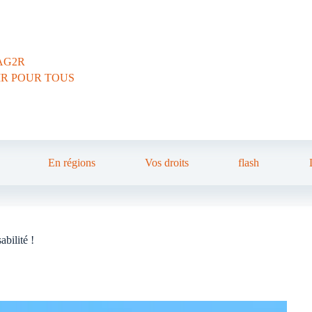
AG2R
IR POUR TOUS
En régions
Vos droits
flash
bilité !