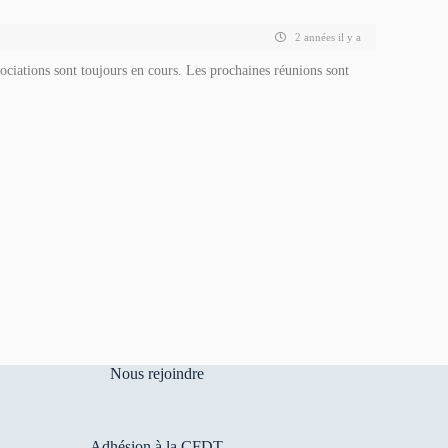
2 années il y a
ciations sont toujours en cours. Les prochaines réunions sont
Nous rejoindre
Adhésion à la CFDT