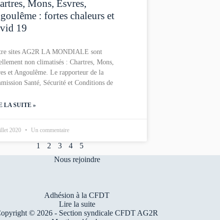
artres, Mons, Esvres,
goulême : fortes chaleurs et
vid 19
tre sites AG2R LA MONDIALE sont
ellement non climatisés : Chartres, Mons,
es et Angoulême. Le rapporteur de la
ission Santé, Sécurité et Conditions de
E LA SUITE »
illet 2020
Un commentaire
1
2
3
4
5
Nous rejoindre
Adhésion à la CFDT
Lire la suite
opyright © 2026 - Section syndicale CFDT AG2R