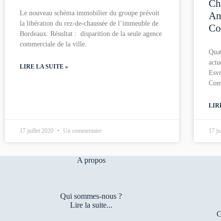
Ch
Le nouveau schéma immobilier du groupe prévoit
An
la libération du rez-de-chaussée de l’immeuble de
Co
Bordeaux. Résultat : disparition de la seule agence
commerciale de la ville.
Qua
actu
LIRE LA SUITE »
Esvr
Comm
LIR
17 juillet 2020
Un commentaire
17 ju
A propos
Qui sommes-nous ?
Lire la suite...
C