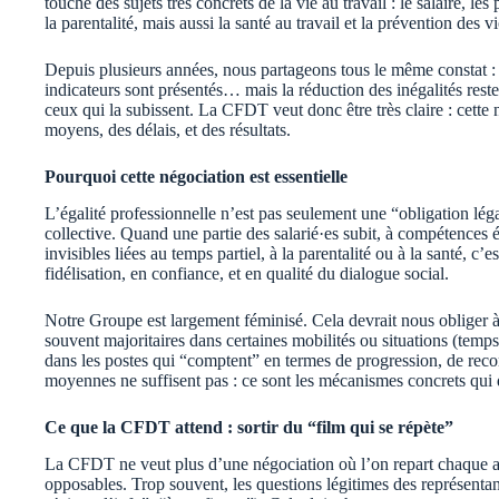
touche des sujets très concrets de la vie au travail : le salaire, le
la parentalité, mais aussi la santé au travail et la prévention des 
Depuis plusieurs années, nous partageons tous le même constat : l
indicateurs sont présentés… mais la réduction des inégalités reste 
ceux qui la subissent. La CFDT veut donc être très claire : cette
moyens, des délais, et des résultats.
Pourquoi cette négociation est essentielle
L’égalité professionnelle n’est pas seulement une “obligation léga
collective. Quand une partie des salarié·es subit, à compétences ég
invisibles liées au temps partiel, à la parentalité ou à la santé, c’
fidélisation, en confiance, et en qualité du dialogue social.
Notre Groupe est largement féminisé. Cela devrait nous obliger à ê
souvent majoritaires dans certaines mobilités ou situations (temps
dans les postes qui “comptent” en termes de progression, de reco
moyennes ne suffisent pas : ce sont les mécanismes concrets qui do
Ce que la CFDT attend : sortir du “film qui se répète”
La CFDT ne veut plus d’une négociation où l’on repart chaque an
opposables. Trop souvent, les questions légitimes des représentan