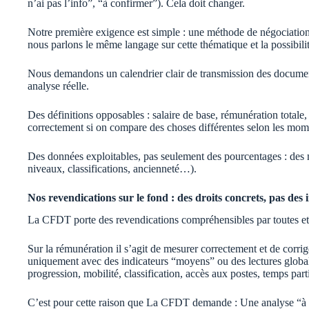
n’ai pas l’info”, “à confirmer”). Cela doit changer.
Notre première exigence est simple : une méthode de négociation
nous parlons le même langage sur cette thématique et la possibili
Nous demandons un calendrier clair de transmission des documen
analyse réelle.
Des définitions opposables : salaire de base, rémunération total
correctement si on compare des choses différentes selon les mom
Des données exploitables, pas seulement des pourcentages : des m
niveaux, classifications, ancienneté…).
Nos revendications sur le fond : des droits concrets, pas des 
La CFDT porte des revendications compréhensibles par toutes et t
Sur la rémunération il s’agit de mesurer correctement et de corriger
uniquement avec des indicateurs “moyens” ou des lectures globale
progression, mobilité, classification, accès aux postes, temps parti
C’est pour cette raison que La CFDT demande : Une analyse “à tra