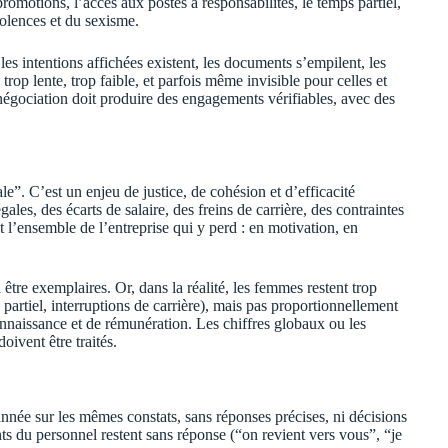
s promotions, l’accès aux postes à responsabilités, le temps partiel,
violences et du sexisme.
es intentions affichées existent, les documents s’empilent, les
trop lente, trop faible, et parfois même invisible pour celles et
 négociation doit produire des engagements vérifiables, avec des
le”. C’est un enjeu de justice, de cohésion et d’efficacité
ales, des écarts de salaire, des freins de carrière, des contraintes
est l’ensemble de l’entreprise qui y perd : en motivation, en
tre exemplaires. Or, dans la réalité, les femmes restent trop
 partiel, interruptions de carrière), mais pas proportionnellement
nnaissance et de rémunération. Les chiffres globaux ou les
ivent être traités.
née sur les mêmes constats, sans réponses précises, ni décisions
ts du personnel restent sans réponse (“on revient vers vous”, “je