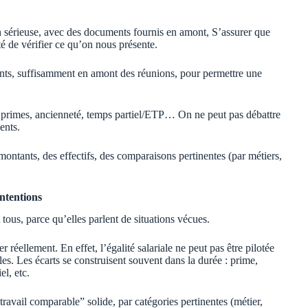
 sérieuse, avec des documents fournis en amont, S’assurer que
té de vérifier ce qu’on nous présente.
ts, suffisamment en amont des réunions, pour permettre une
e, primes, ancienneté, temps partiel/ETP… On ne peut pas débattre
ents.
ontants, des effectifs, des comparaisons pertinentes (par métiers,
intentions
ous, parce qu’elles parlent de situations vécues.
 réellement. En effet, l’égalité salariale ne peut pas être pilotée
s. Les écarts se construisent souvent dans la durée : prime,
el, etc.
vail comparable” solide, par catégories pertinentes (métier,