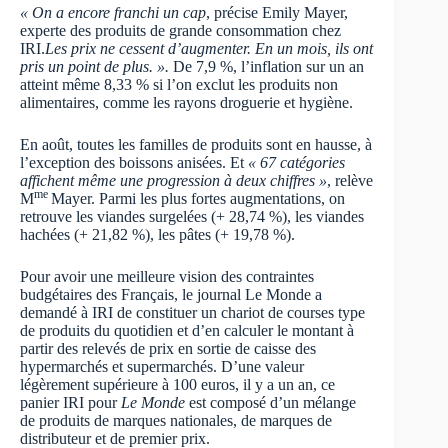
« On a encore franchi un cap
, précise Emily Mayer,
experte des produits de grande consommation chez
IRI.
Les prix ne cessent d’augmenter. En un mois, ils ont
pris un point de plus. ».
De 7,9 %, l’inflation sur un an
atteint même 8,33 % si l’on exclut les produits non
alimentaires, comme les rayons droguerie et hygiène.
En août, toutes les familles de produits sont en hausse, à
l’exception des boissons anisées. Et
« 67 catégories
affichent même une progression à deux chiffres »
, relève
me
M
Mayer. Parmi les plus fortes augmentations, on
retrouve les viandes surgelées (+ 28,74 %), les viandes
hachées (+ 21,82 %), les pâtes (+ 19,78 %).
Pour avoir une meilleure vision des contraintes
budgétaires des Français, le journal Le Monde a
demandé à IRI de constituer un chariot de courses type
de produits du quotidien et d’en calculer le montant à
partir des relevés de prix en sortie de caisse des
hypermarchés et supermarchés. D’une valeur
légèrement supérieure à 100 euros, il y a un an, ce
panier IRI pour
Le Monde
est composé d’un mélange
de produits de marques nationales, de marques de
distributeur et de premier prix.