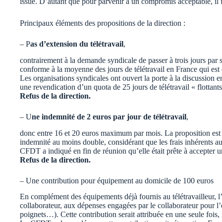
issue. D’autant que pour parvenir à un compromis acceptable, il
Principaux éléments des propositions de la direction :
– P
as d’extension du télétravail
,
contrairement à la demande syndicale de passer à trois jours par
conforme à la moyenne des jours de télétravail en France qui est 
Les organisations syndicales ont ouvert la porte à la discussion 
une revendication d’un quota de 25 jours de télétravail « flottant
Refus de la direction.
– U
ne indemnité de 2 euros par jour de télétravail
,
donc entre 16 et 20 euros maximum par mois. La proposition es
indemnité au moins double, considérant que les frais inhérents au 
CFDT a indiqué en fin de réunion qu’elle était prête à accepter u
Refus de la direction.
– Une contribution pour équipement au domicile de 100 euros
En complément des équipements déjà fournis au télétravailleur, l
collaborateur, aux dépenses engagées par le collaborateur pour l
poignets…). Cette contribution serait attribuée en une seule fois, 