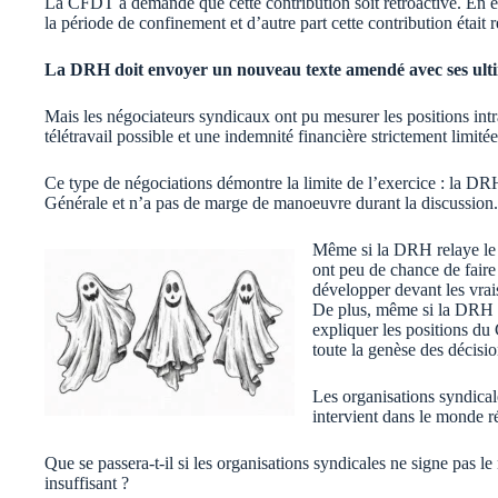
La CFDT a demandé que cette contribution soit rétroactive. En ef
la période de confinement et d’autre part cette contribution éta
La DRH doit envoyer un nouveau texte amendé avec ses ulti
Mais les négociateurs syndicaux ont pu mesurer les positions int
télétravail possible et une indemnité financière strictement limitée
Ce type de négociations démontre la limite de l’exercice : la DR
Générale et n’a pas de marge de manoeuvre durant la discussion.
Même si la DRH relaye le 
ont peu de chance de faire 
développer devant les vrai
De plus, même si la DRH dé
expliquer les positions du 
toute la genèse des décisio
Les organisations syndica
intervient dans le monde r
Que se passera-t-il si les organisations syndicales ne signe pas le
insuffisant ?