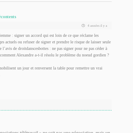
écontents
4 années il y a
dilemme : signer un accord qui est loin de ce que réclame les
ges actuels ou refuser de signer et prendre le risque de laisser seule
de l’avis de droitdanscesbottes : ne pas signer pour ne pas céder à
: comment Alexandre a-t-il résolu le problème du noeud gordien ?
mobilisent un jour et renversent la table pour remettre un vrai
.
Négociations télétravail » ne soit pas une négociation, mais un