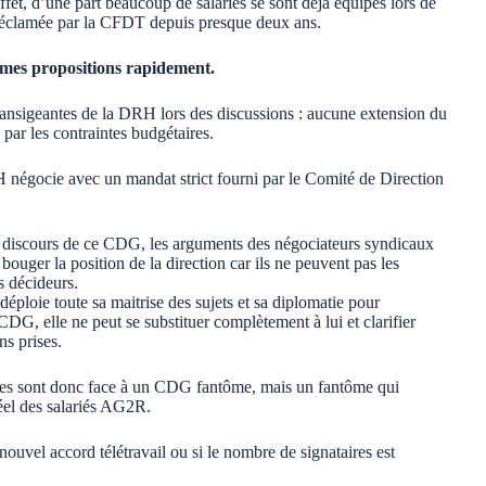
fet, d’une part beaucoup de salariés se sont déjà équipés lors de
it réclamée par la CFDT depuis presque deux ans.
mes propositions rapidement.
ransigeantes de la DRH lors des discussions : aucune extension du
 par les contraintes budgétaires.
H négocie avec un mandat strict fourni par le Comité de Direction
discours de ce CDG, les arguments des négociateurs syndicaux
bouger la position de la direction car ils ne peuvent pas les
s décideurs.
ploie toute sa maitrise des sujets et sa diplomatie pour
CDG, elle ne peut se substituer complètement à lui et clarifier
ns prises.
les sont donc face à un CDG fantôme, mais un fantôme qui
éel des salariés AG2R.
 nouvel accord télétravail ou si le nombre de signataires est