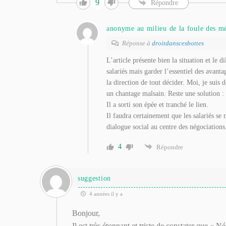
9
Répondre
anonyme au milieu de la foule des m
Réponse à
droitdanscesbottes
L’article présente bien la situation et le 
salariés mais garder l’essentiel des avanta
la direction de tout décider. Moi, je suis 
un chantage malsain. Reste une solution 
Il a sorti son épée et tranché le lien.
Il faudra certainement que les salariés se 
dialogue social au centre des négociations
4
Répondre
suggestion
4 années il y a
Bonjour,
Il est très étonnant et triste de constater que « 