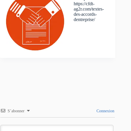
https://cfdt-
ag2r.com/textes-
des-accords-
dentreprise/
S’abonner
Connexion