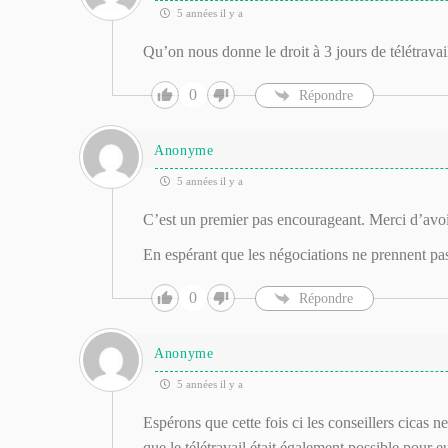
5 années il y a
Qu’on nous donne le droit à 3 jours de télétrava
0
Répondre
Anonyme
5 années il y a
C’est un premier pas encourageant. Merci d’avoir 
En espérant que les négociations ne prennent pas
0
Répondre
Anonyme
5 années il y a
Espérons que cette fois ci les conseillers cicas 
que le télétravail était également possible pour eu