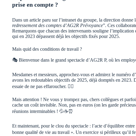
prise en compte ?
Dans un article paru sur l’intranet du groupe, la direction donne l
redressement des comptes d’AG2R Prévoyance
”. Ces collaborat
Remarquons que chacun des intervenants souligne l’implication de
qui en 2023 dépassent déjà les objectifs fixés pour 2025.
Mais quid des conditions de travail ?
🎭 Bienvenue dans le grand spectacle d’AG2R P, où les employés j
Mesdames et messieurs, approchez-vous et admirez le numéro d’équ
avons les redoutables objectifs de 2025, déjà domptés en 2023. De 
essaie de ne pas effaroucher. 🤹‍♂️
Mais attention ! Ne vous y trompez pas, chers collègues et parfois
cache un coût invisible. Non, pas en euros (on les garde précieu
réunions interminables ! 💦☕️⏰
Et maintenant, pour le clou du spectacle : l’acte d’équilibre entr
bonne qualité de vie au travail ». Un exercice si périlleux qu’il fe