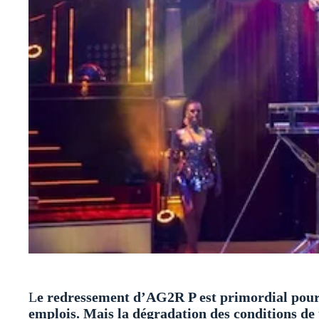
L
e redressement d’AG2R P est primordial pour l
emplois. Mais la dégradation des conditions de t