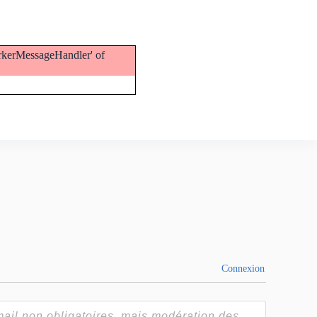
orkerMessageHandler' of
Connexion