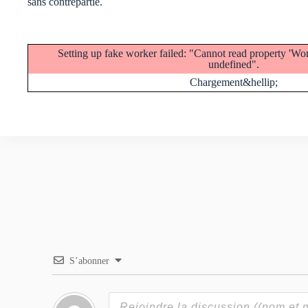
sans contrepartie.
Setting up fake worker failed: "Cannot read property 'W
undefined".
Chargement&hellip;
S’abonner