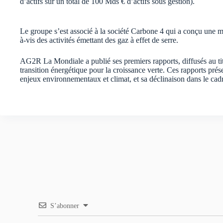
d’actifs sur un total de 100 Mds € d’actifs sous gestion).
Le groupe s’est associé à la société Carbone 4 qui a conçu une 
à-vis des activités émettant des gaz à effet de serre.
AG2R La Mondiale a publié ses premiers rapports, diffusés au titr
transition énergétique pour la croissance verte. Ces rapports p
enjeux environnementaux et climat, et sa déclinaison dans le cadr
S’abonner