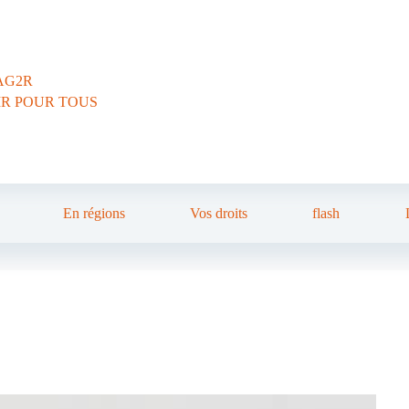
AG2R
IR POUR TOUS
En régions
Vos droits
flash