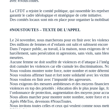
avec #NousToutes.
La CFDT a rejoint le comité politique, qui rassemble les représe
garantir le cadre idéologique et stratégique de cette initiative.
Des comités locaux sont mis en place pour organiser la mobilisati
#NOUSTOUTES – TEXTE DE L’APPEL
Le 24 novembre, nous marcherons pour en finir avec les violences
Des millions de femmes et d’enfants ont subi et subissent encore 
Dans l’espace public, au travail, à la maison, nous exigeons de viv
harcèlement, sans persécution ni agressions, sans viols, sans bles
meurtres.
Aucune femme ne doit souffrir de violences et d’attaque à l’inté
doit cumuler les violences car elle cumule les discriminations. N
Nous voulons montrer notre force, notre nombre et notre détermi
Nous voulons affirmer haut et fort notre solidarité avec les victim
Nous voulons en finir avec l’impunité des agresseurs.
Nous exigeons des mesures ambitieuses et des moyens financiers su
violences en top des priorités : éducation dès le plus jeune âge, f
l’ordonnance de protection, augmentation des moyens pour accu
Nous allons marcher pour montrer notre nombre, notre force et n
Après #MeToo, devenons #NousToutes.
Nous invitons toutes celles et ceux qui veulent comme nous mettr