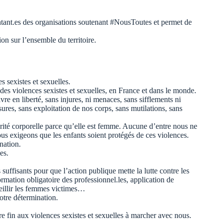
ntant.es des organisations soutenant #NousToutes et permet de
on sur l’ensemble du territoire.
 sexistes et sexuelles.
des violences sexistes et sexuelles, en France et dans le monde.
re en liberté, sans injures, ni menaces, sans sifflements ni
sures, sans exploitation de nos corps, sans mutilations, sans
grité corporelle parce qu’elle est femme. Aucune d’entre nous ne
ous exigeons que les enfants soient protégés de ces violences.
nation.
es.
ffisants pour que l’action publique mette la lutte contre les
ormation obligatoire des professionnel.les, application de
eillir les femmes victimes…
otre détermination.
e fin aux violences sexistes et sexuelles à marcher avec nous.