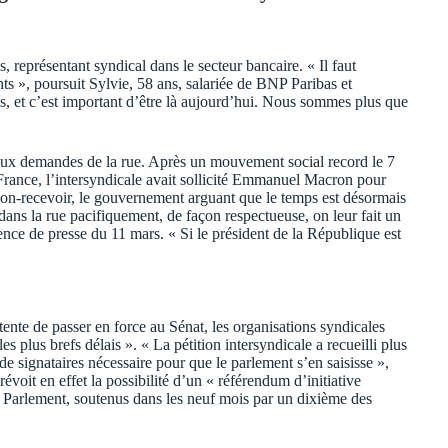
s, représentant syndical dans le secteur bancaire. « Il faut
nts », poursuit Sylvie, 58 ans, salariée de BNP Paribas et
, et c’est important d’être là aujourd’hui. Nous sommes plus que
 aux demandes de la rue. Après un mouvement social record le 7
 France, l’intersyndicale avait sollicité Emmanuel Macron pour
non-recevoir, le gouvernement arguant que le temps est désormais
dans la rue pacifiquement, de façon respectueuse, on leur fait un
nce de presse du 11 mars. « Si le président de la République est
ente de passer en force au Sénat, les organisations syndicales
 plus brefs délais ». « La pétition intersyndicale a recueilli plus
e signataires nécessaire pour que le parlement s’en saisisse »,
oit en effet la possibilité d’un « référendum d’initiative
 Parlement, soutenus dans les neuf mois par un dixième des