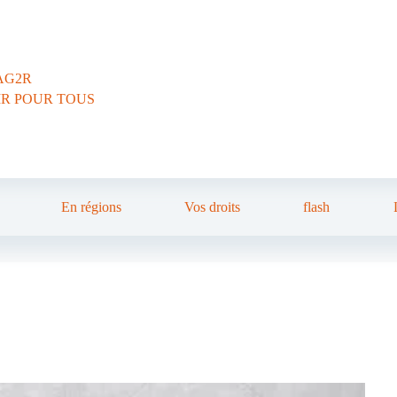
AG2R
IR POUR TOUS
En régions
Vos droits
flash