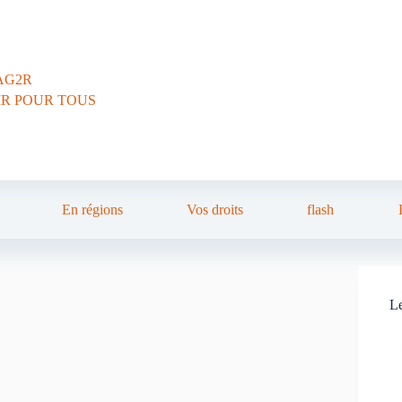
AG2R
IR POUR TOUS
En régions
Vos droits
flash
Le