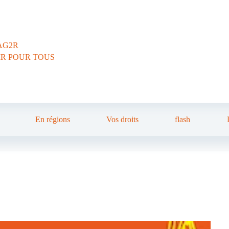
AG2R
IR POUR TOUS
En régions
Vos droits
flash