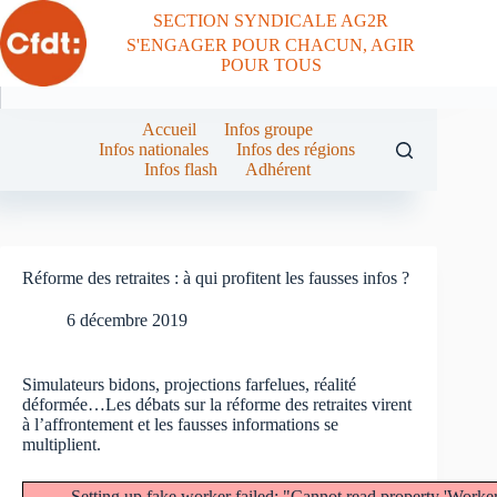
Passer
SECTION SYNDICALE AG2R
au
S'ENGAGER POUR CHACUN, AGIR
contenu
POUR TOUS
Accueil
Infos groupe
Infos nationales
Infos des régions
Infos flash
Adhérent
Réforme des retraites : à qui profitent les fausses infos ?
6 décembre 2019
Simulateurs bidons, projections farfelues, réalité
déformée…Les débats sur la réforme des retraites virent
à l’affrontement et les fausses informations se
multiplient.
Setting up fake worker failed: "Cannot read property 'Work