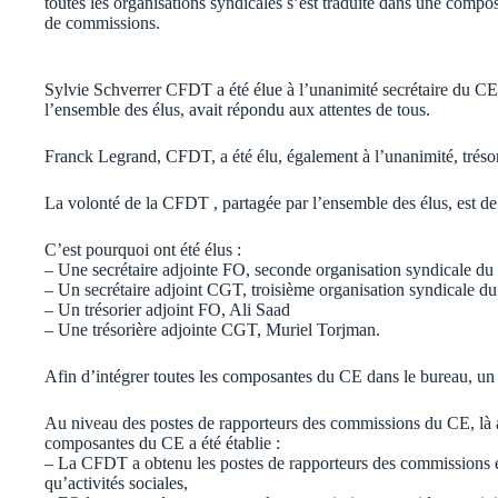
toutes les organisations syndicales s’est traduite dans une compo
de commissions.
Sylvie Schverrer CFDT a été élue à l’unanimité secrétaire du CE.
l’ensemble des élus, avait répondu aux attentes de tous.
Franck Legrand, CFDT, a été élu, également à l’unanimité, tréso
La volonté de la CFDT , partagée par l’ensemble des élus, est de t
C’est pourquoi ont été élus :
– Une secrétaire adjointe FO, seconde organisation syndicale du
– Un secrétaire adjoint CGT, troisième organisation syndicale 
– Un trésorier adjoint FO, Ali Saad
– Une trésorière adjointe CGT, Muriel Torjman.
Afin d’intégrer toutes les composantes du CE dans le bureau, u
Au niveau des postes de rapporteurs des commissions du CE, là au
composantes du CE a été établie :
– La CFDT a obtenu les postes de rapporteurs des commissions éc
qu’activités sociales,