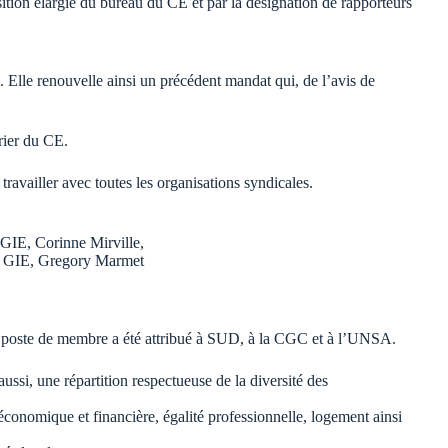
sition élargie du bureau du CE et par la désignation de rapporteurs
 Elle renouvelle ainsi un précédent mandat qui, de l’avis de
rier du CE.
ravailler avec toutes les organisations syndicales.
 GIE, Corinne Mirville,
du GIE, Gregory Marmet
n poste de membre a été attribué à SUD, à la CGC et à l’UNSA.
ssi, une répartition respectueuse de la diversité des
onomique et financière, égalité professionnelle, logement ainsi