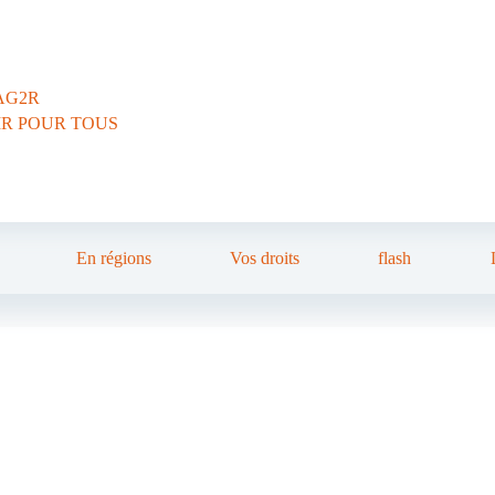
AG2R
IR POUR TOUS
En régions
Vos droits
flash