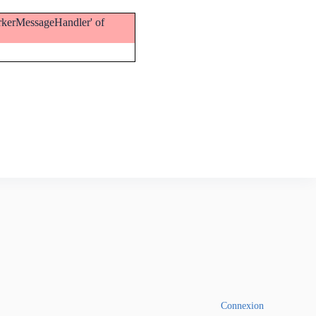
orkerMessageHandler' of
Connexion