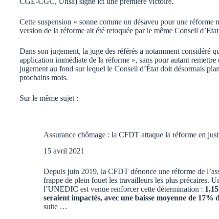
CGE-CGC, Unsa) signe ici une première victoire.
Cette suspension « sonne comme un désaveu pour une réforme mal
version de la réforme ait été retoquée par le même Conseil d’Etat
Dans son jugement, la juge des référés a notamment considéré que
application immédiate de la réforme », sans pour autant remettre e
jugement au fond sur lequel le Conseil d’État doit désormais planc
prochains mois.
Sur le même sujet :
Assurance chômage : la CFDT attaque la réforme en just
15 avril 2021
Depuis juin 2019, la CFDT dénonce une réforme de l’a
frappe de plein fouet les travailleurs les plus précaires. 
l’UNEDIC est venue renforcer cette détermination :
1,15
seraient impactés, avec une baisse moyenne de 17% de
suite …