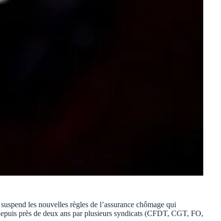
e suspend les nouvelles règles de l’assurance chômage qui
ée depuis près de deux ans par plusieurs syndicats (CFDT, CGT, FO,