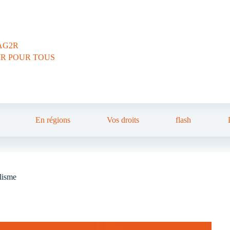
AG2R
IR POUR TOUS
En régions
Vos droits
flash
alisme