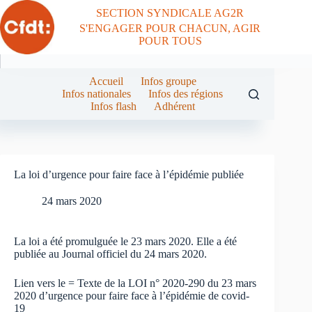
Passer
SECTION SYNDICALE AG2R
au
S'ENGAGER POUR CHACUN, AGIR
contenu
POUR TOUS
Accueil
Infos groupe
Infos nationales
Infos des régions
Infos flash
Adhérent
La loi d’urgence pour faire face à l’épidémie publiée
24 mars 2020
La loi a été promulguée le 23 mars 2020. Elle a été
publiée au Journal officiel du 24 mars 2020.
Lien vers le =
Texte de la LOI n° 2020-290 du 23 mars
2020 d’urgence pour faire face à l’épidémie de covid-
19