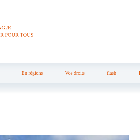
AG2R
IR POUR TOUS
En régions
Vos droits
flash
!