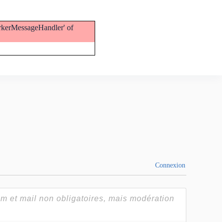
orkerMessageHandler' of
Connexion