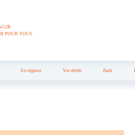
AG2R
IR POUR TOUS
En régions
Vos droits
flash