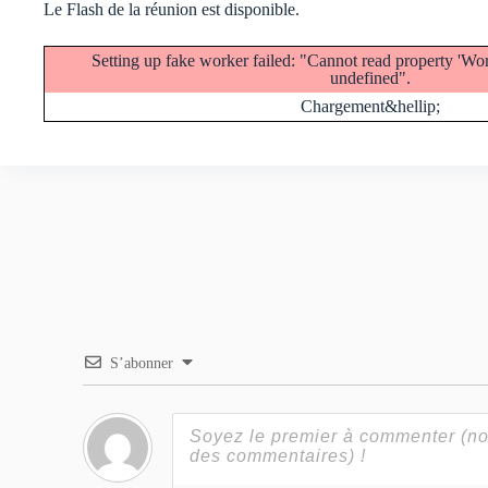
Le Flash de la réunion est disponible.
Setting up fake worker failed: "Cannot read property 'W
undefined".
Chargement&hellip;
S’abonner