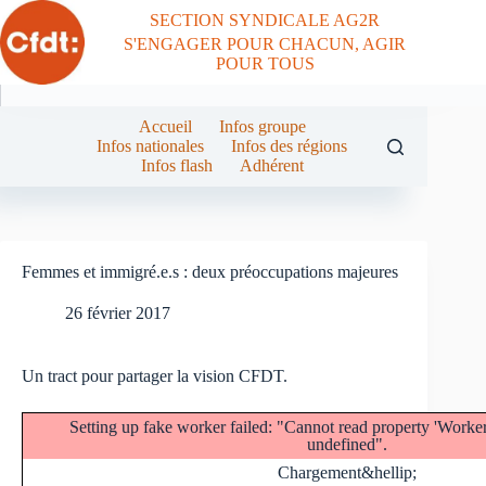
Passer
SECTION SYNDICALE AG2R
au
S'ENGAGER POUR CHACUN, AGIR
contenu
POUR TOUS
Accueil
Infos groupe
Infos nationales
Infos des régions
Infos flash
Adhérent
Femmes et immigré.e.s : deux préoccupations majeures
26 février 2017
Un tract pour partager la vision CFDT.
Setting up fake worker failed: "Cannot read property 'Work
undefined".
Chargement&hellip;