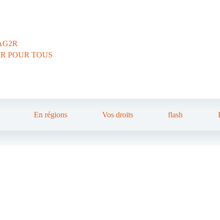
AG2R
IR POUR TOUS
En régions
Vos droits
flash