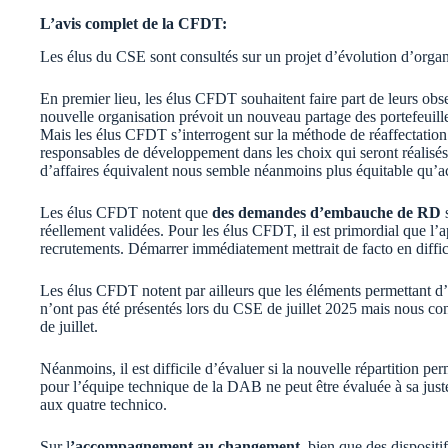
L’avis complet de la CFDT:
Les élus du CSE sont consultés sur un projet d’évolution d’orga
En premier lieu, les élus CFDT souhaitent faire part de leurs ob
nouvelle organisation prévoit un nouveau partage des portefeuille
Mais les élus CFDT s’interrogent sur la méthode de réaffectation
responsables de développement dans les choix qui seront réalisés. 
d’affaires équivalent nous semble néanmoins plus équitable qu’a
Les élus CFDT notent que
des demandes d’embauche de RD
s
réellement validées. Pour les élus CFDT, il est primordial que l’a
recrutements. Démarrer immédiatement mettrait de facto en diffic
Les élus CFDT notent par ailleurs que les éléments permettant d
n’ont pas été présentés lors du CSE de juillet 2025 mais nous co
de juillet.
Néanmoins, il est difficile d’évaluer si la nouvelle répartition p
pour l’équipe technique de la DAB ne peut être évaluée à sa jus
aux quatre technico.
Sur l
’accompagnement au changement
, bien que des dispositi