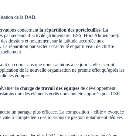
nisation de la DAB.
servations concernant
la répartition des portefeuilles.
La
s par secteurs d’activité (Alimentaire, ESS, Hors Alimentaire).
 des dossiers et notamment sur la latitude accordée aux
La répartition par secteur d’activité et par niveau de chiffre
ctuellement.
ont en cours sans que nous sachions à ce jour si elles seront
pplication de la nouvelle organisation ne prenne effet qu’après les
ulté les équipes.
’évaluer
la charge de travail des équipes
de développement
nstatons que des éléments écrits nous ont été apportés post CSE
ermettra un partage plus efficace. La composition « cible » évoquée
te valeur compte tenu des missions de gestion notamment dédiées
fs soient prévus, les élus CFDT insistent sur la nécessité d’une