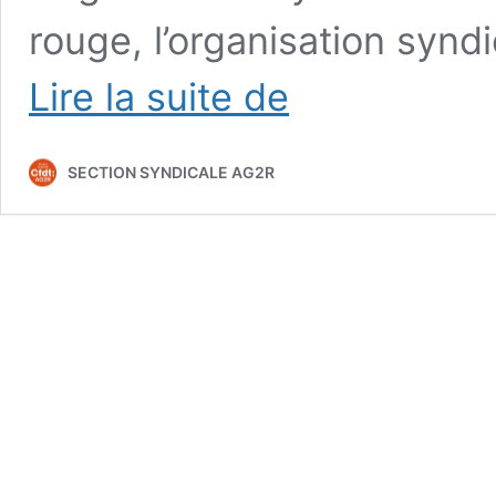
rouge, l’organisation syndi
Qui
Lire la suite de
te
fait
gagner
SECTION SYNDICALE AG2R
du
pouvoir
d’achat
?